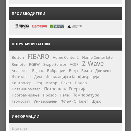
ПРОИЗВОДИТЕЛИ
ПОПУЛАРНИ ТАГОВИ
FIBARO
Button
Home Center 2
Home Center Lite
Z-Wave
Remote
RGBW
Swipe Sensor
VOIP
Аналоген
Бајпас
Вибрации
Вода
Врата
Движење
Дигитален
Дим
Инсталација и Конфигурација
Контролер
Лед
Мотор
Пакет
Пожар
Потрошена Енергија
Потенциометар
Температура
Програмирање
Прозор
Релеј
Термостат
Универзален
ФИБАРО Пакет
Шуко
ИНФОРМАЦИИ
Контакт