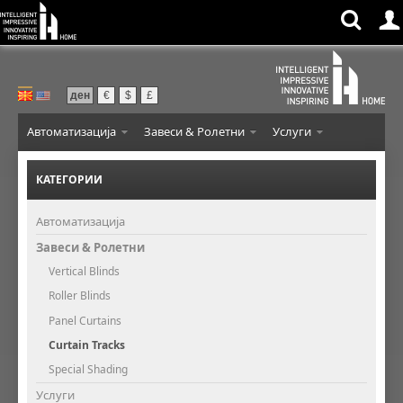
ден
€
$
£
Автоматизација
Завеси & Ролетни
Услуги
КАТЕГОРИИ
Автоматизација
Завеси & Ролетни
Vertical Blinds
Roller Blinds
Panel Curtains
Curtain Tracks
Special Shading
Услуги