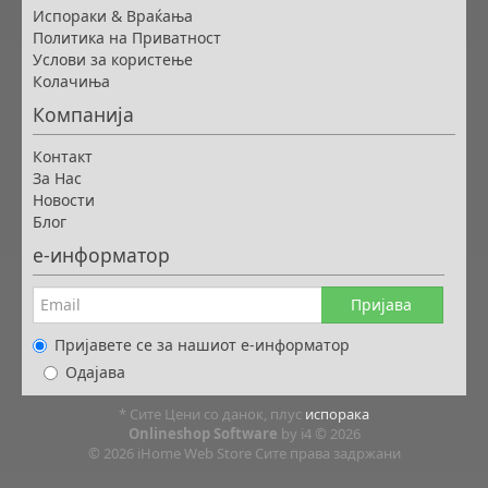
Испораки & Враќања
Политика на Приватност
Услови за користење
Колачиња
Компанија
Контакт
За Нас
Новости
Блог
е-информатор
Пријава
Пријавете се за нашиот е-информатор
Одајава
* Сите Цени со данок, плус
испорака
Onlineshop Software
by i4 © 2026
© 2026 iHome Web Store Сите права задржани